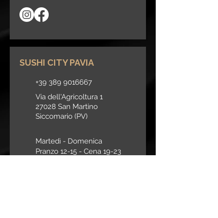
SUSHI CITY PAVIA
+39 389 9016667
Via dell'Agricoltura 1
27028 San Martino
Siccomario (PV)
Martedì - Domenica
Pranzo 12-15 -
Cena 19-23
Parcheggio privato
c/o Centro Veneto del Mobile