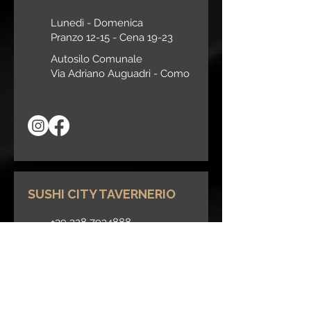
Lunedì - Domenica
Pranzo 12-15 -
Cena 19-23
Autosilo Comunale
Via Adriano Auguadri -
Como
SUSHI CITY TAVERNERIO
+39 328 7934888
Via Briantea 3
22038 Tavernerio (CO)
Lunedì - Domenica
Pranzo 12-15 -
Cena 19-23