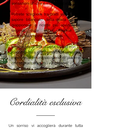
sensazioni uniche e indimenticabili.
Potrete scegliere tra piatti salutari dal
sapore bilanciato della tipica cucina
giapponese o ricette più speziate e
originali nate dalla fusione di
tradizionali cucine asiatiche.
Ingredienti di alta qualità, trattati con la
massima cura, completeranno la vostra
esperienza in un’esplosione di piacere
che abbraccerà tutti i vostri sensi!
Cordialità esclusiva
Un sorriso vi accoglierà durante tutta